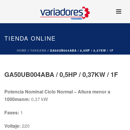
TIENDA ONLINE
HOME
/
YASKAWA
/ GA50UB004ABA / 0,5HP / 0,37KW / 1F
GA50UB004ABA / 0,5HP / 0,37KW / 1F
Potencia Nominal Ciclo Normal – Altura menor a
1000msnm:
0,37 kW
Fases:
1
Voltaje:
220